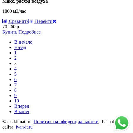
Макс. расход воздуха
1800 м3/час
Сравнить
Перейти
70 260 р.
Купить
Подробнее
В начало
Назад
1
2
3
4
5
6
7
8
9
10
Вперед
В конец
© fastklimat.ru |
Политика конфиденциальности
| Разработчик
сайта:
ivan-it.ru