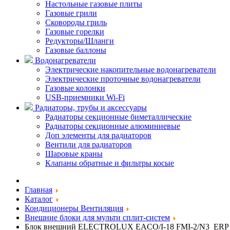
Настольные газовые плиты
Газовые грили
Сковороды гриль
Газовые горелки
Редукторы/Шланги
Газовые баллоны
Водонагреватели
Электрические накопительные водонагреватели
Электрические проточные водонагреватели
Газовые колонки
USB-приемники Wi-Fi
Радиаторы, трубы и аксессуары
Радиаторы секционные биметаллические
Радиаторы секционные алюминиевые
Доп элементы для радиаторов
Вентили для радиаторов
Шаровые краны
Клапаны обратные и фильтры косые
Главная
Каталог
Кондиционеры Вентиляция
Внешние блоки для мульти сплит-систем
Блок внешний ELECTROLUX EACO/I-18 FMI-2/N3_ERP F