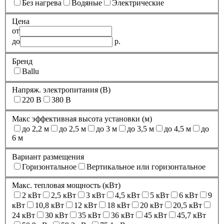
Без нагрева
Водяные
Электрические
Цена
от
до
р.
Бренд
Ballu
Напряж. электропитания (В)
220 В
380 В
Макс эффективная высота установки (м)
до 2,2 м
до 2,5 м
до 3 м
до 3,5 м
до 4,5 м
до
6 м
Вариант размещения
Горизонтальное
Вертикальное или горизонтальное
Макс. тепловая мощность (кВт)
2 кВт
2,5 кВт
3 кВт
4,5 кВт
5 кВт
6 кВт
9
кВт
10,8 кВт
12 кВт
18 кВт
20 кВт
20,5 кВт
24 кВт
30 кВт
35 кВт
36 кВт
45 кВт
45,7 кВт