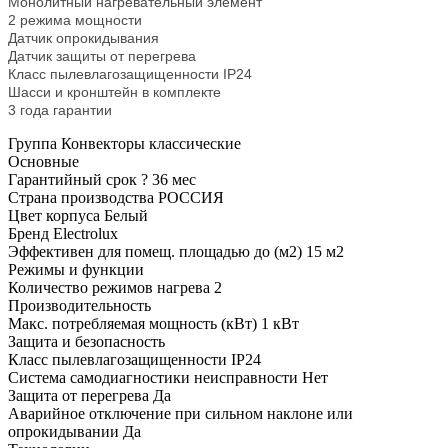
Монолитный нагревательный элемент
2 режима мощности
Датчик опрокидывания
Датчик защиты от перегрева
Класс пылевлагозащищенности IP24
Шасси и кронштейн в комплекте
3 года гарантии
Группа
Конвекторы классические
Основные
Гарантийный срок
?
36 мес
Страна производства
РОССИЯ
Цвет корпуса
Белый
Бренд
Electrolux
Эффективен для помещ. площадью до (м2)
15 м2
Режимы и функции
Количество режимов нагрева
2
Производительность
Макс. потребляемая мощность (кВт)
1 кВт
Защита и безопасность
Класс пылевлагозащищенности
IP24
Система самодиагностики неисправности
Нет
Защита от перегрева
Да
Аварийное отключение при сильном наклоне или
опрокидывании
Да