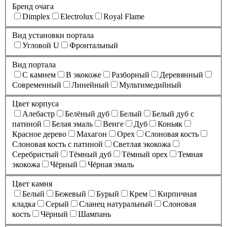
Бренд очага
Dimplex
Electrolux
Royal Flame
Вид установки портала
Угловой U
Фронтальный
Вид портала
C камнем
В экокоже
Разборный
Деревянный
Современный
Линейный
Мультимедийный
Цвет корпуса
Алебастр
Белёный дуб
Белый
Белый дуб с
патиной
Белая эмаль
Венге
Дуб
Коньяк
Красное дерево
Махагон
Орех
Слоновая кость
Слоновая кость с патиной
Светлая экокожа
Серебристый
Тёмный дуб
Тёмный орех
Темная
экокожа
Чёрный
Чёрная эмаль
Цвет камня
Белый
Бежевый
Бурый
Крем
Кирпичная
кладка
Серый
Сланец натуральный
Слоновая
кость
Чёрный
Шампань