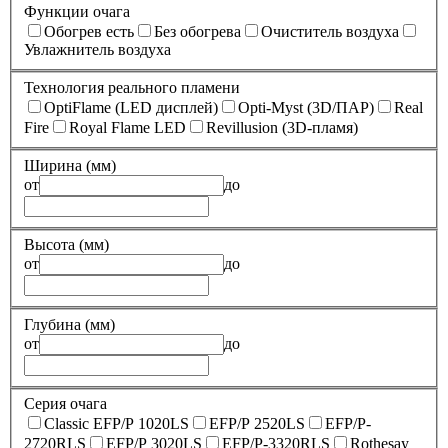
Функции очага
Обогрев есть
Без обогрева
Очиститель воздуха
Увлажнитель воздуха
Технология реального пламени
OptiFlame (LED дисплей)
Opti-Myst (3D/ПАР)
Real
Fire
Royal Flame LED
Revillusion (3D-пламя)
Ширина (мм)
от
до
Высота (мм)
от
до
Глубина (мм)
от
до
Серия очага
Classic EFP/P 1020LS
EFP/P 2520LS
EFP/P-
2720RLS
EFP/P 3020LS
EFP/P-3320RLS
Rothesay