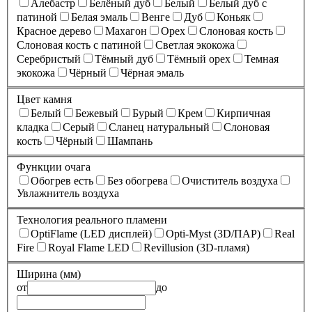
Алебастр
Белёный дуб
Белый
Белый дуб с
патиной
Белая эмаль
Венге
Дуб
Коньяк
Красное дерево
Махагон
Орех
Слоновая кость
Слоновая кость с патиной
Светлая экокожа
Серебристый
Тёмный дуб
Тёмный орех
Темная
экокожа
Чёрный
Чёрная эмаль
Цвет камня
Белый
Бежевый
Бурый
Крем
Кирпичная
кладка
Серый
Сланец натуральный
Слоновая
кость
Чёрный
Шампань
Функции очага
Обогрев есть
Без обогрева
Очиститель воздуха
Увлажнитель воздуха
Технология реального пламени
OptiFlame (LED дисплей)
Opti-Myst (3D/ПАР)
Real
Fire
Royal Flame LED
Revillusion (3D-пламя)
Ширина (мм)
от
до